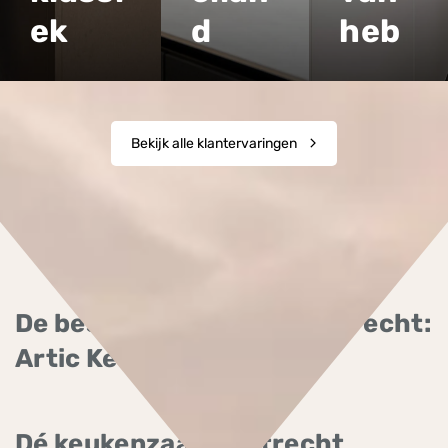
ek
d
heb
Bekijk alle klantervaringen
De beste keukenzaak in Utrecht:
Artic Keukens!
Dé keukenzaak in Utrecht