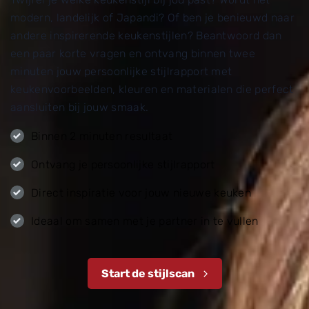
modern, landelijk of Japandi? Of ben je benieuwd naar
andere inspirerende keukenstijlen? Beantwoord dan
een paar korte vragen en ontvang binnen twee
minuten jouw persoonlijke stijlrapport met
keukenvoorbeelden, kleuren en materialen die perfect
aansluiten bij jouw smaak.
Binnen 2 minuten resultaat
Ontvang je persoonlijke stijlrapport
Direct inspiratie voor jouw nieuwe keuken
Ideaal om samen met je partner in te vullen
Start de stijlscan