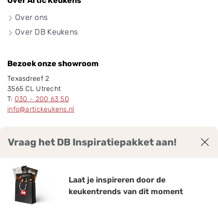
Over Artic Keukens
Over ons
Over DB Keukens
Bezoek onze showroom
Texasdreef 2
3565 CL Utrecht
T:
030 - 200 63 50
info@artickeukens.nl
Klantwaardering
Vraag het DB Inspiratiepakket aan!
9
7
,
Laat je inspireren door de
keukentrends van dit moment
DB Artic Keukens: bekijk 97 reviews voor DB Artic,