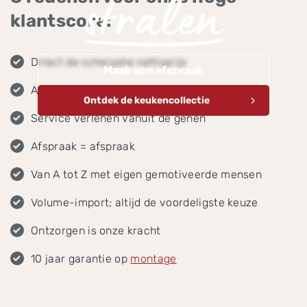
stralen
klantscore:
Direct de scherpste nettoprijs
Maak een afspraak
Alles transparant en gespecificeerd
Ontdek de keukencollectie
Service verlenen vanuit de genen
Afspraak = afspraak
Van A tot Z met eigen gemotiveerde mensen
Volume-import; altijd de voordeligste keuze
Ontzorgen is onze kracht
10 jaar garantie op
montage