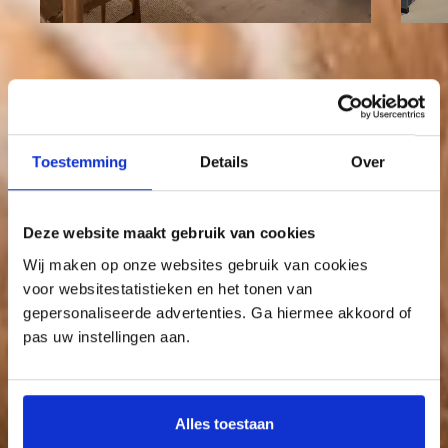
Bekijk onze keukens
Toestemming
Details
Over
Deze website maakt gebruik van cookies
Wij maken op onze websites gebruik van cookies
voor websitestatistieken en het tonen van
DB Artic Keukens
gepersonaliseerde advertenties. Ga hiermee akkoord of
pas uw instellingen aan.
Openingstijden
Deze week
Volgende week
Alles toestaan
Zondag:
Gesloten