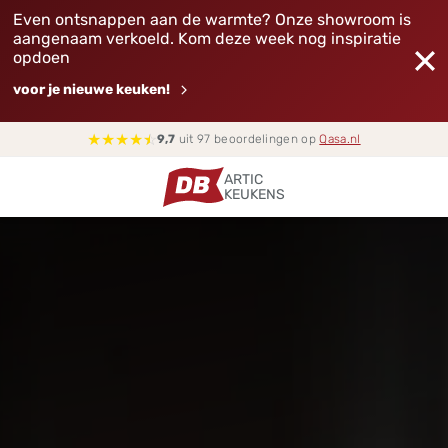
Even ontsnappen aan de warmte? Onze showroom is
aangenaam verkoeld. Kom deze week nog inspiratie
opdoen
voor je nieuwe keuken!
★
★
★
★
☆
9,7
uit 97 beoordelingen op
Qasa.nl
ARTIC
KEUKENS