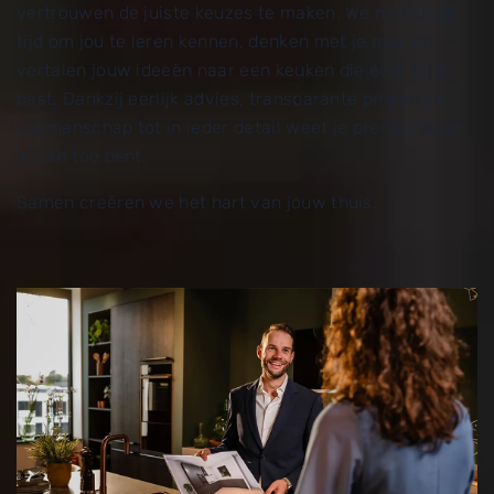
vertrouwen de juiste keuzes te maken. We nemen de
tijd om jou te leren kennen, denken met je mee en
vertalen jouw ideeën naar een keuken die écht bij je
past. Dankzij eerlijk advies, transparante prijzen en
vakmanschap tot in ieder detail weet je precies waar
je aan toe bent.
Samen creëren we het hart van jouw thuis.
Uitgelicht